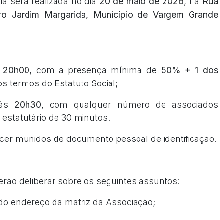
ia será realizada no dia
20 de maio de 2026
, na
Rua
ro Jardim Margarida, Município de Vargem Grande
s
20h00
, com a presença mínima de
50% + 1 dos
os termos do Estatuto Social;
 às
20h30
, com qualquer número de associados
 estatutário de 30 minutos.
er munidos de documento pessoal de identificação.
ão deliberar sobre os seguintes assuntos:
do endereço da matriz da Associação;