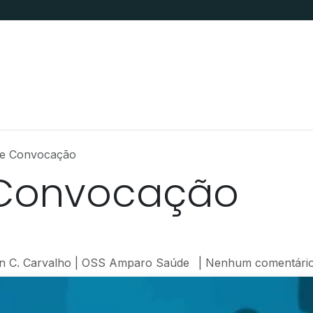
s
Trabalhe Conosco
Fale Conosco
Transp
 de Convocação
e Convocação
an C. Carvalho | OSS Amparo Saúde
| Nenhum comentário