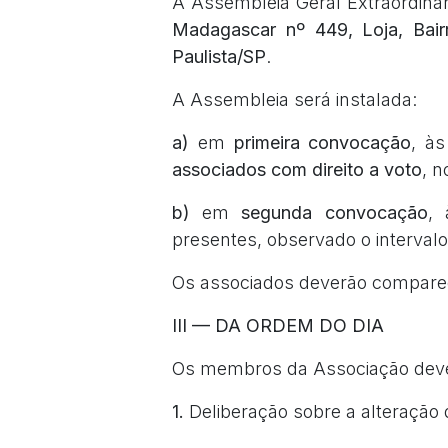
A Assembleia Geral Extraordinár
Madagascar nº 449, Loja, Bair
Paulista/SP
.
A Assembleia será instalada:
a)
em
primeira convocação
, à
associados com direito a voto
, n
b)
em
segunda convocação
,
presentes, observado o intervalo
Os associados deverão comparec
III — DA ORDEM DO DIA
Os membros da Associação dever
1.
Deliberação sobre a alteração 