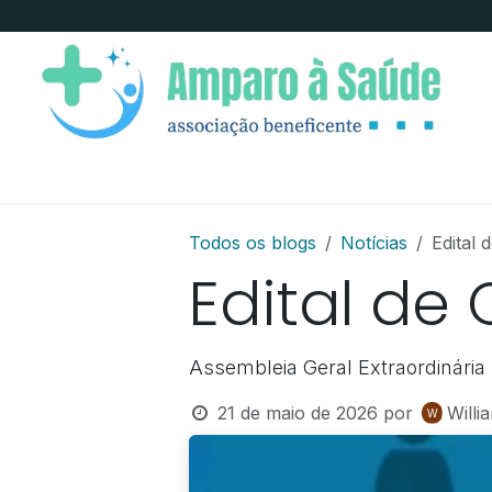
Pular para o conteúdo
Início
Doar
Onde estamos
Sobre Nó
Todos os blogs
Notícias
Edital
Edital d
Assembleia Geral Extraordinária
21 de maio de 2026
por
Willi