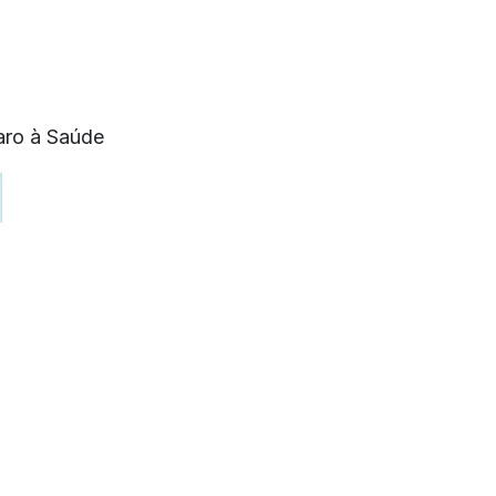
aro à Saúde
eixar um comentário